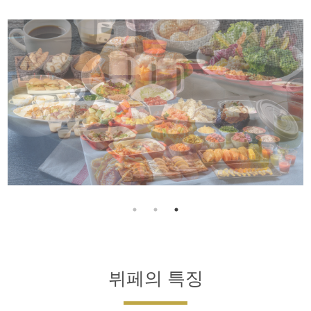
뷔페의 특징