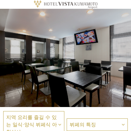
지역 요리를 즐길 수 있
는 일식·양식 뷔페식 아
뷔페의 특징